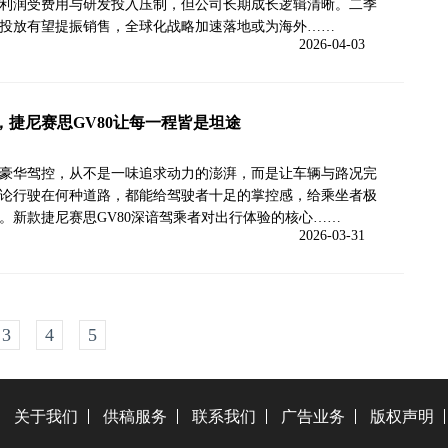
利润受费用与研发投入压制，但公司长期成长逻辑清晰。二季
投放有望提振销售，全球化战略加速落地或为海外……
2026-04-03
，捷尼赛思GV80让每一程皆是坦途
豪华驾控，从不是一味追求动力的澎湃，而是让车辆与路况完
论行驶在何种道路，都能给驾驶者十足的掌控感，给乘坐者极
。新款捷尼赛思GV80深谙驾乘者对出行体验的核心……
2026-03-31
3
4
5
关于我们
供稿服务
联系我们
广告业务
版权声明