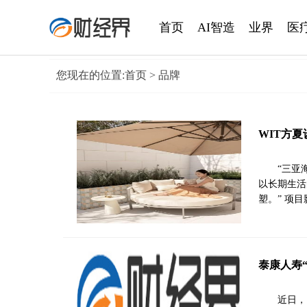
首页
AI智造
业界
医
您现在的位置:
首页
> 品牌
WIT方
“三亚
以长期生活
塑。” 项
泰康人寿
近日，