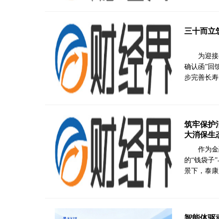
三十而立
为迎接
确认函”回
步完善长寿
筑牢保护
大消保生
作为金
的“钱袋子
景下，泰康
智能体驱