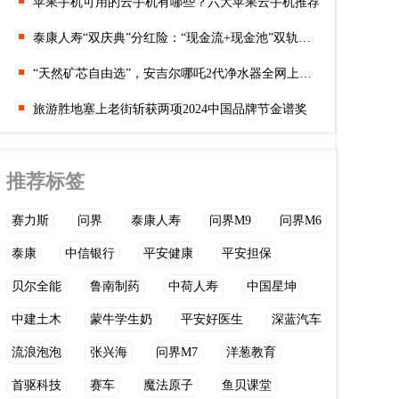
苹果手机可用的云手机有哪些？六大苹果云手机推荐
泰康人寿“双庆典”分红险：“现金流+现金池”双轨破解养老筹资难题
“天然矿芯自由选”，安吉尔哪吒2代净水器全网上市开售
旅游胜地塞上老街斩获两项2024中国品牌节金谱奖
推荐标签
赛力斯
问界
泰康人寿
问界M9
问界M6
泰康
中信银行
平安健康
平安担保
贝尔全能
鲁南制药
中荷人寿
中国星坤
中建土木
蒙牛学生奶
平安好医生
深蓝汽车
流浪泡泡
张兴海
问界M7
洋葱教育
首驱科技
赛车
魔法原子
鱼贝课堂