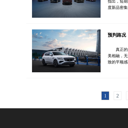
指出，短期
度新品密集
预判路况
真正的
美相融，无
致的平顺感
1
2