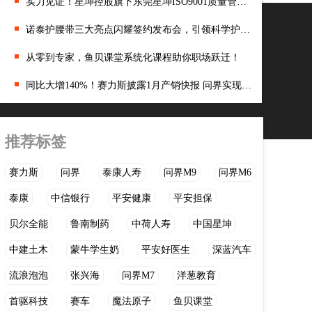
实力见证！星坤控股旗下东莞星坤ISO9001质量管理体系复审成功！
诺泰护腰带三大亮点闪耀签约发布会，引领科学护腰新篇章
从零到专家，鱼贝课堂系统化课程助你职场跃迁！
同比大增140%！赛力斯披露1月产销快报 问界实现量价双升
推荐标签
赛力斯
问界
泰康人寿
问界M9
问界M6
泰康
中信银行
平安健康
平安担保
贝尔全能
鲁南制药
中荷人寿
中国星坤
中建土木
蒙牛学生奶
平安好医生
深蓝汽车
流浪泡泡
张兴海
问界M7
洋葱教育
首驱科技
赛车
魔法原子
鱼贝课堂