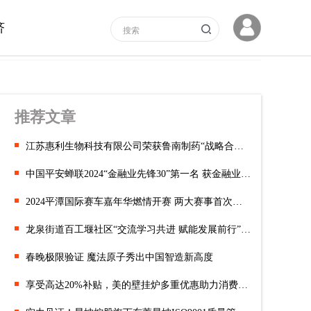
济
推荐文章
江苏惠利生物科技有限公司荣获鲁南制药“战略合作伙伴”称号！
中国平安蝉联2024“金融业先锋30”第一名 获金融业ESG最高五星评级
2024平潭国际赛车嘉年华燃情开赛 两大赛事首次亮相岚岛
龙泉街道百工堰社区“交流学习共进 赋能发展前行”百工堰社区外出
春晚极限验证 魔法原子秀出中国智造新高度
享受高达20%补贴，美的壁挂炉多重优惠助力消费者以旧换新