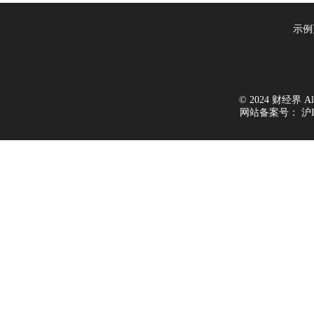
示例
© 2024 财经界 All 
网站备案号：
沪I