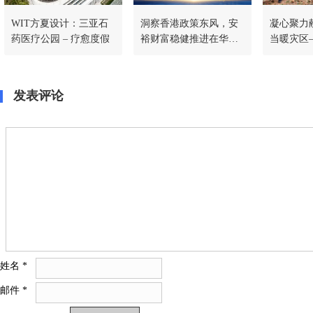
WIT方夏设计：三亚石
洞察香港政策东风，安
凝心聚力
药医疗公园 – 疗愈度假
裕财富稳健推进在华战
当暖灾区
略，共筑稳定币新生态
常德中支
一线
发表评论
姓名
*
邮件
*