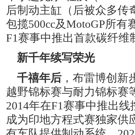
后制动主缸（后被众多传奇
包揽500cc及MotoGP
F1赛事中推出首款碳纤维
新千年续写荣光
千
禧
年后
，布雷博创新
越野锦标赛与耐力锦标赛
2014年在F1赛事中推出
成为印地方程式赛独家供应商
有车队提供制动系统，202