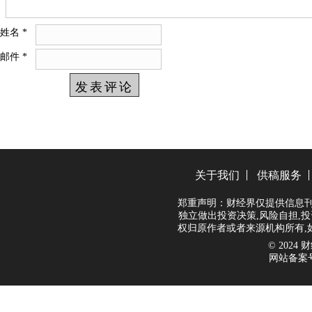
姓名
*
邮件
*
关于我们
供稿服务
郑重声明：财经界仅提供信息刊
独立做出投资决策,风险自担,投
权归原作者或者来源机构所有,
© 2024 财经
网站备案