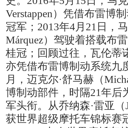
史。2016年5月15日，马
Verstappen）凭借布
冠军；2013年4月21日，马
Márquez）驾驶着搭载布
桂冠；回顾过往，瓦伦蒂诺·罗西（
亦凭借布雷博制动系统九度加
月，迈克尔·舒马赫（Michae
博制动部件，时隔21年后
军头衔。从乔纳森·雷亚（Jon
获世界超级摩托车锦标赛冠