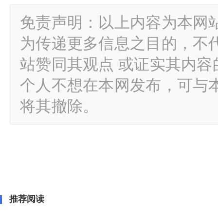
免责声明：以上内容为本网
为传递更多信息之目的，不
站赞同其观点 或证实其内
个人不想在本网发布，可与
将其撤除。
推荐阅读