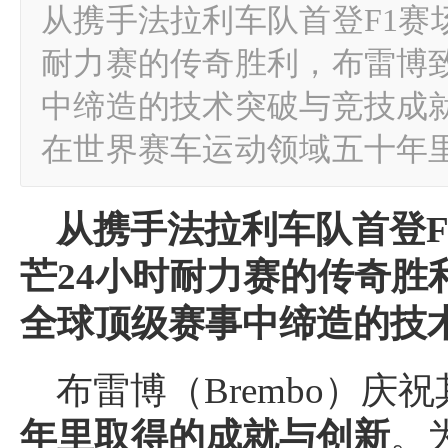
从携手法拉利车队首登F1赛场
耐力赛的传奇胜利，布雷博
中缔造的技术突破与竞技成就。
在世界赛车运动领域五十年
从携手法拉利车队首登
F
芒
24
小时耐力赛的传奇胜
全球顶级赛事中缔造的技
布雷博（Brembo）庆
年里取得的
成就
与创新
。