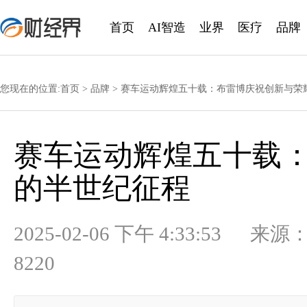
首页
AI智造
业界
医疗
品牌
您现在的位置:
首页
>
品牌
> 赛车运动辉煌五十载：布雷博庆祝创新与荣
赛车运动辉煌五十载
的半世纪征程
2025-02-06 下午 4:33:
8220